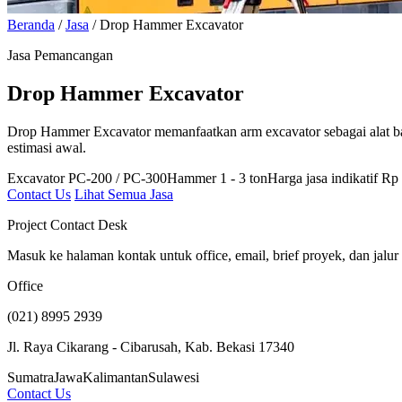
Beranda
/
Jasa
/
Drop Hammer Excavator
Jasa Pemancangan
Drop Hammer Excavator
Drop Hammer Excavator memanfaatkan arm excavator sebagai alat bant
estimasi awal.
Excavator PC-200 / PC-300
Hammer 1 - 3 ton
Harga jasa indikatif R
Contact Us
Lihat Semua Jasa
Project Contact Desk
Masuk ke halaman kontak untuk office, email, brief proyek, dan jalur
Office
(021) 8995 2939
Jl. Raya Cikarang - Cibarusah, Kab. Bekasi 17340
Sumatra
Jawa
Kalimantan
Sulawesi
Contact Us