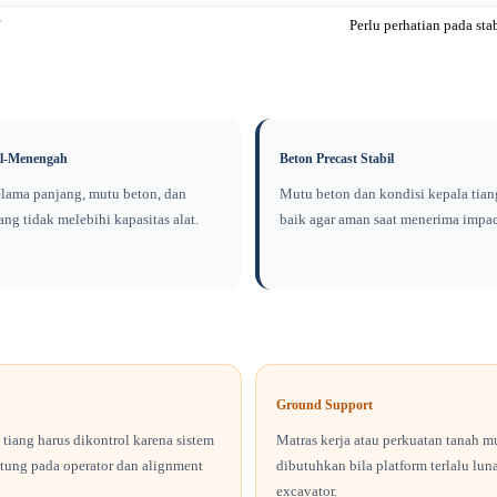
Perlu perhatian pada sta
cil-Menengah
Beton Precast Stabil
lama panjang, mutu beton, dan
Mutu beton dan kondisi kepala tian
iang tidak melebihi kapasitas alat.
baik agar aman saat menerima impac
Ground Support
tiang harus dikontrol karena sistem
Matras kerja atau perkuatan tanah 
ntung pada operator dan alignment
dibutuhkan bila platform terlalu lun
excavator.