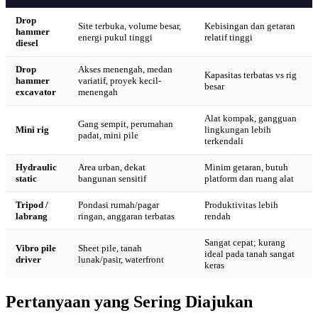
Drop
Site terbuka, volume besar,
Kebisingan dan getaran
hammer
energi pukul tinggi
relatif tinggi
diesel
Drop
Akses menengah, medan
Kapasitas terbatas vs rig
hammer
variatif, proyek kecil-
besar
excavator
menengah
Alat kompak, gangguan
Gang sempit, perumahan
Mini rig
lingkungan lebih
padat, mini pile
terkendali
Hydraulic
Area urban, dekat
Minim getaran, butuh
static
bangunan sensitif
platform dan ruang alat
Tripod /
Pondasi rumah/pagar
Produktivitas lebih
labrang
ringan, anggaran terbatas
rendah
Sangat cepat; kurang
Vibro pile
Sheet pile, tanah
ideal pada tanah sangat
driver
lunak/pasir, waterfront
keras
Pertanyaan yang Sering Diajukan