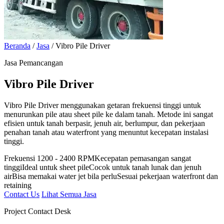
Beranda
/
Jasa
/
Vibro Pile Driver
Jasa Pemancangan
Vibro Pile Driver
Vibro Pile Driver menggunakan getaran frekuensi tinggi untuk
menurunkan pile atau sheet pile ke dalam tanah. Metode ini sangat
efisien untuk tanah berpasir, jenuh air, berlumpur, dan pekerjaan
penahan tanah atau waterfront yang menuntut kecepatan instalasi
tinggi.
Frekuensi 1200 - 2400 RPM
Kecepatan pemasangan sangat
tinggi
Ideal untuk sheet pile
Cocok untuk tanah lunak dan jenuh
air
Bisa memakai water jet bila perlu
Sesuai pekerjaan waterfront dan
retaining
Contact Us
Lihat Semua Jasa
Project Contact Desk